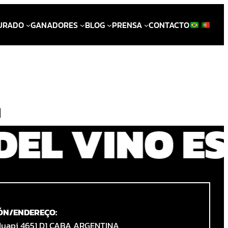
URADO
GANADORES
BLOG
PRENSA
CONTACTO
 DEL VINO E
ÓN/ENDEREÇO:
Huapi 4651 D1 CABA ARGENTINA