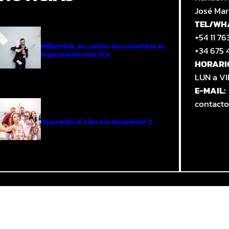
José Mar
TEL/WH
+54 11 7
Millennials, en camino de convertirse en
+34 675 
la generación más rica
HORARI
LUN a V
E-MAIL:
contact
Acercando el vino a la Generación Z