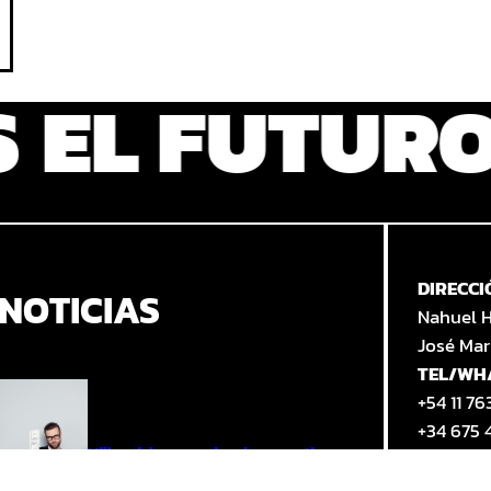
NES
EL FUTU
DIRECCI
NOTICIAS
Nahuel 
José Mar
TEL/WH
+54 11 7
+34 675 
Millennials, en camino de convertirse en
HORARI
la generación más rica
LUN a V