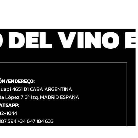
RO DEL VIN
ÓN/ENDEREÇO:
Huapi 4651 D1 CABA ARGENTINA
ía López 7, 3º izq. MADRID ESPAÑA
ATSAPP:
632-1044
487 594 +34 647 184 633
O:
IE 10AM 6PM