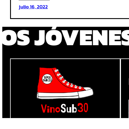
:
julio 16, 2022
Gacetilla
DE LOS JÓVE
Prensa
VinoSub30
2022/2023
El concurso joven de vinos